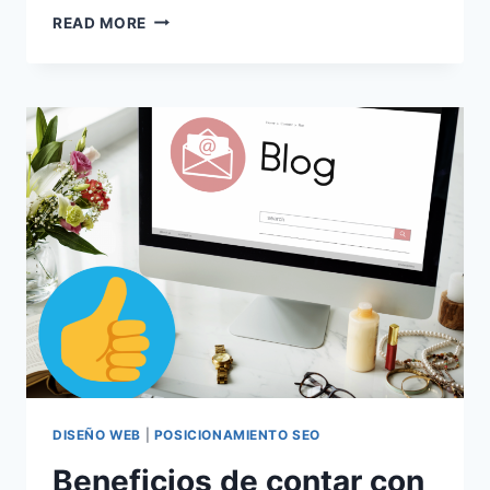
LA
READ MORE
IMPORTANCIA
DE
REALIZAR
AUDITORÍAS
A
LAS
PÁGINAS
WEB
DISEÑO WEB
|
POSICIONAMIENTO SEO
Beneficios de contar con