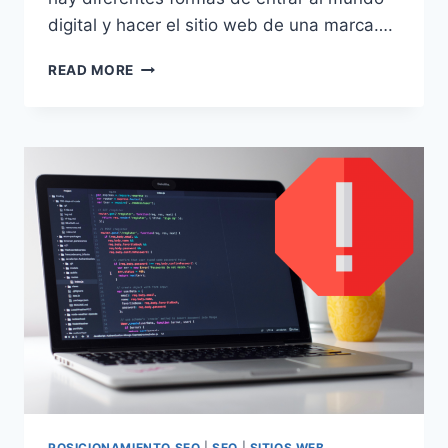
digital y hacer el sitio web de una marca….
¿CÓMO
READ MORE
CREAR
UN
SITIO
WEB
EN
WORDPRESS?
POSICIONAMIENTO SEO
|
SEO
|
SITIOS WEB