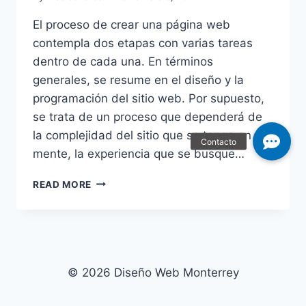
El proceso de crear una página web
contempla dos etapas con varias tareas
dentro de cada una. En términos
generales, se resume en el diseño y la
programación del sitio web. Por supuesto,
se trata de un proceso que dependerá de
la complejidad del sitio que se tenga en
mente, la experiencia que se busque…
¿CÓMO
READ MORE
DISEÑAR
Y
PROGRAMAR
UNA
PÁGINA
WEB?
© 2026 Diseño Web Monterrey