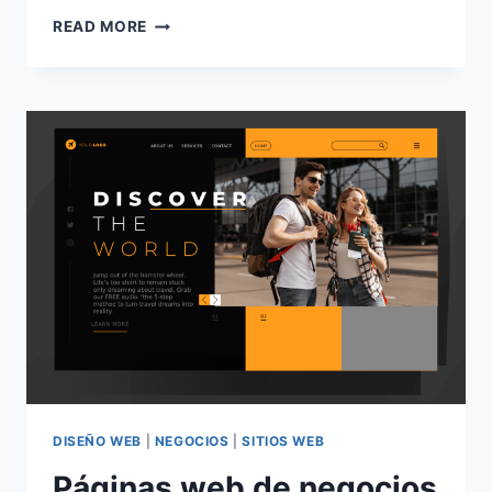
LA
READ MORE
IMPORTANCIA
DE
REALIZAR
AUDITORÍAS
A
LAS
PÁGINAS
WEB
DISEÑO WEB
|
NEGOCIOS
|
SITIOS WEB
Páginas web de negocios